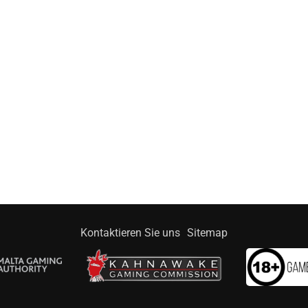
Kontaktieren Sie uns
Sitemap