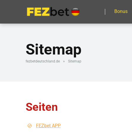
Bonus
Sitemap
fezbetdeutschland.de
»
Sitemap
Seiten
FEZbet APP