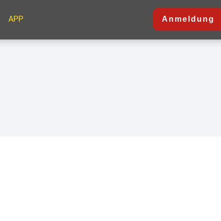
APP
Anmeldung